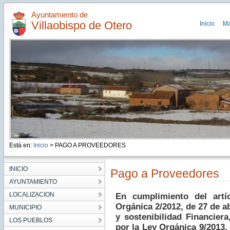
Ayuntamiento de
Villaobispo de Otero
Inicio
M
Está en:
Inicio
> PAGO A PROVEEDORES
INICIO
Pago a Proveedores
AYUNTAMIENTO
LOCALIZACION
En cumplimiento del artí
Orgánica 2/2012, de 27 de ab
MUNICIPIO
y sostenibilidad Financier
LOS PUEBLOS
por la Ley Orgánica 9/2013,