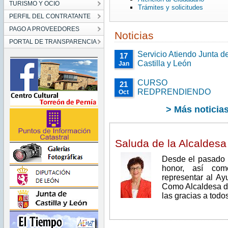
TURISMO Y OCIO
Trámites y solicitudes
PERFIL DEL CONTRATANTE
PAGO A PROVEEDORES
Noticias
PORTAL DE TRANSPARENCIA
Servicio Atiendo Junta d
17
Castilla y León
Jan
CURSO
21
REDPRENDIENDO
Oct
> Más noticia
Saluda de la Alcaldesa
Desde el pasado 
honor, así com
representar al Ay
Como Alcaldesa de
las gracias a todo