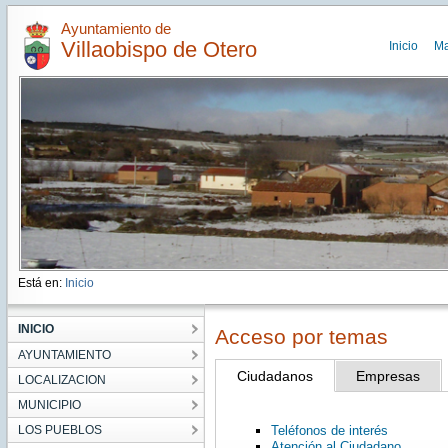
Ayuntamiento de
Villaobispo de Otero
Inicio
M
Está en:
Inicio
INICIO
Acceso por temas
AYUNTAMIENTO
Ciudadanos
Empresas
LOCALIZACION
MUNICIPIO
LOS PUEBLOS
Teléfonos de interés
Atención al Ciudadano